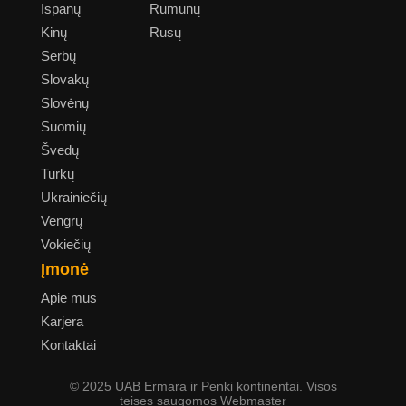
Ispanų
Rumunų
Kinų
Rusų
Serbų
Slovakų
Slovėnų
Suomių
Švedų
Turkų
Ukrainiečių
Vengrų
Vokiečių
Įmonė
Apie mus
Karjera
Kontaktai
© 2025 UAB Ermara ir Penki kontinentai. Visos
teises saugomos Webmaster