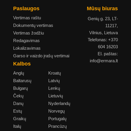
Paslaugos
Mūsų biuras
Vertimas raštu
Genių g. 23, LT-
Dokumentų vertimas
11217,
Vilnius, Lietuva
Vertimas žodžiu
Telefonas: +370
Redagavimas
604 16203
Lokalizavimas
El. paštas:
Garso ir vaizdo įrašų vertimai
info@ermara.lt
Kalbos
Anglų
Kroatų
Baltarusų
Latvių
Bulgarų
Lenkų
Čekų
Lietuvių
Danų
Nyderlandų
Estų
Norvegų
Graikų
Portugalų
Italų
Prancūzų