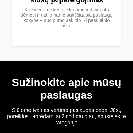
Kiekvienam klientui skiriame individualų
dėmesį ir užtikriname aukščiausią paslaugų
kokybę – nuo pirmo sakinio iki paskutinio
taško.
Sužinokite apie mūsų
paslaugas
Siūlome įvairias vertimo paslaugas pagal Jūsų
poreikius. Norėdami sužinoti daugiau, spustelėkite
kategoriją.